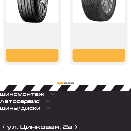
keyboard_arrow_down
Шиномонтаж
keyboard_arrow_down
Автосервис
keyboard_arrow_down
Шины/диски
ул. Цинковая, 2а