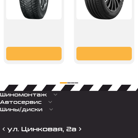
keyboard_arrow_down
Шиномонтаж
keyboard_arrow_down
Автосервис
keyboard_arrow_down
Шины/диски
ул. Цинковая, 2а