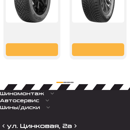
keyboard_arrow_down
Шиномонтаж
keyboard_arrow_down
Автосервис
keyboard_arrow_down
Шины/диски
ул. Цинковая, 2а