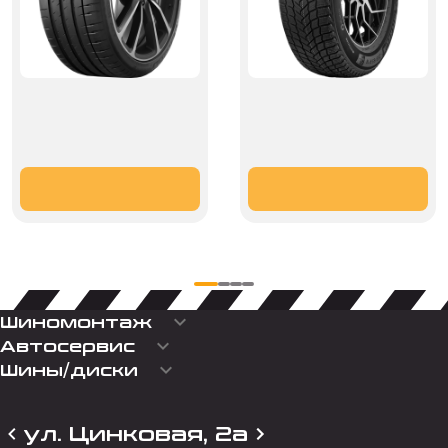
keyboard_arrow_down
Шиномонтаж
keyboard_arrow_down
Автосервис
keyboard_arrow_down
Шины/диски
ул. Цинковая, 2а