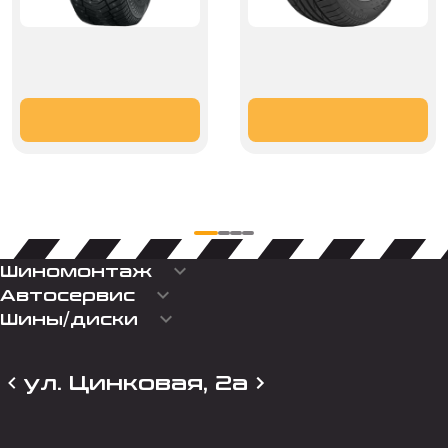
keyboard_arrow_down
Шиномонтаж
keyboard_arrow_down
Автосервис
keyboard_arrow_down
Шины/диски
ул. Цинковая, 2а