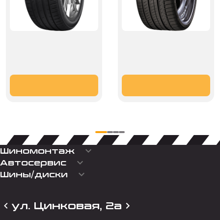
keyboard_arrow_down
Шиномонтаж
keyboard_arrow_down
Автосервис
keyboard_arrow_down
Шины/диски
ул. Цинковая, 2а