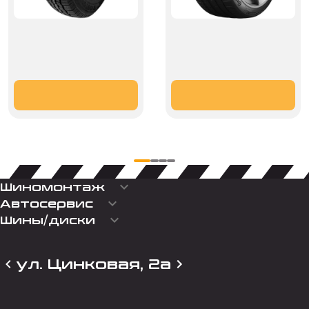
keyboard_arrow_down
Шиномонтаж
keyboard_arrow_down
Автосервис
keyboard_arrow_down
Шины/диски
ул. Цинковая, 2а