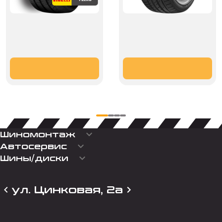
keyboard_arrow_down
Шиномонтаж
keyboard_arrow_down
Автосервис
keyboard_arrow_down
Шины/диски
ул. Цинковая, 2а