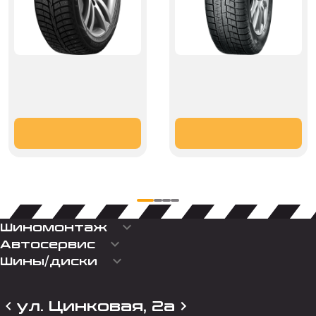
keyboard_arrow_down
Шиномонтаж
keyboard_arrow_down
Автосервис
keyboard_arrow_down
Шины/диски
ул. Цинковая, 2а