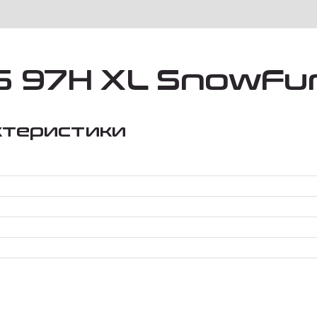
16 97H XL SnowFu
ктеристики