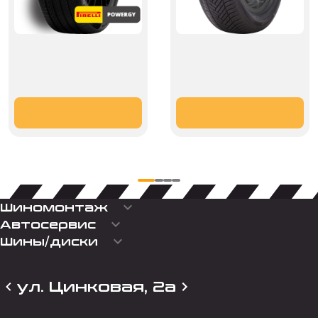
keyboard_arrow_down
Шиномонтаж
keyboard_arrow_down
Автосервис
keyboard_arrow_down
Шины/диски
ул. Цинковая, 2а