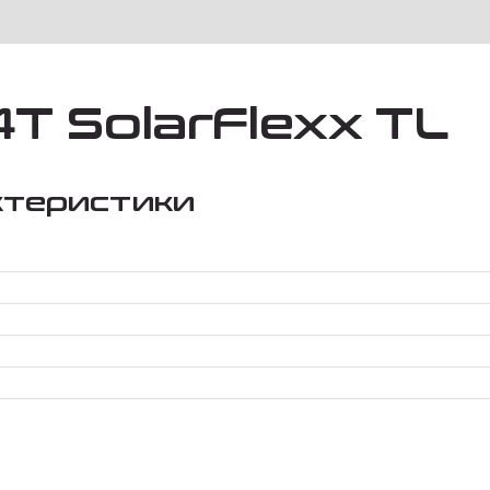
4T SolarFlexx TL
ктеристики